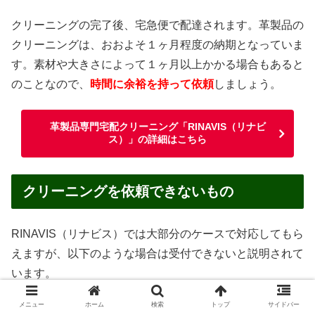
クリーニングの完了後、宅急便で配達されます。革製品の
クリーニングは、おおよそ１ヶ月程度の納期となっていま
す。素材や大きさによって１ヶ月以上かかる場合もあると
のことなので、
時間に余裕を持って依頼
しましょう。
革製品専門宅配クリーニング「RINAVIS（リナビ
ス）」の詳細はこちら
クリーニングを依頼できないもの
RINAVIS（リナビス）では大部分のケースで対応してもら
えますが、以下のような場合は受付できないと説明されて
います。
メニュー
ホーム
検索
トップ
サイドバー
汚物・嘔吐物がついたままのもの