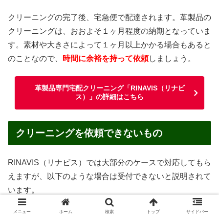
クリーニングの完了後、宅急便で配達されます。革製品の
クリーニングは、おおよそ１ヶ月程度の納期となっていま
す。素材や大きさによって１ヶ月以上かかる場合もあると
のことなので、
時間に余裕を持って依頼
しましょう。
革製品専門宅配クリーニング「RINAVIS（リナビ
ス）」の詳細はこちら
クリーニングを依頼できないもの
RINAVIS（リナビス）では大部分のケースで対応してもら
えますが、以下のような場合は受付できないと説明されて
います。
メニュー
ホーム
検索
トップ
サイドバー
汚物・嘔吐物がついたままのもの