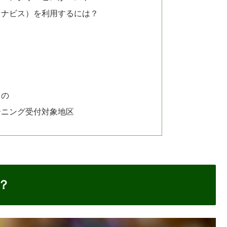
（リナビス）を利用するには？
もの
ーニング受付対象地区
？