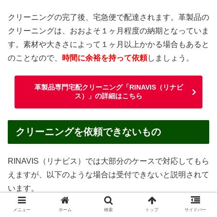
クリーニングの完了後、宅急便で配達されます。革製品の
クリーニングは、おおよそ１ヶ月程度の納期となっていま
す。素材や大きさによって１ヶ月以上かかる場合もあると
のことなので、
時間に余裕を持って依頼
しましょう。
革製品専門宅配クリーニング「RINAVIS（リナビ
ス）」の詳細はこちら
クリーニングを依頼できないもの
RINAVIS（リナビス）では大部分のケースで対応してもら
えますが、以下のような場合は受付できないと説明されて
います。
メニュー
ホーム
検索
トップ
サイドバー
汚物・嘔吐物がついたままのもの