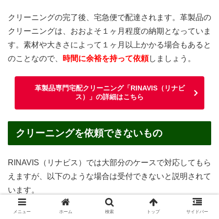
クリーニングの完了後、宅急便で配達されます。革製品の
クリーニングは、おおよそ１ヶ月程度の納期となっていま
す。素材や大きさによって１ヶ月以上かかる場合もあると
のことなので、
時間に余裕を持って依頼
しましょう。
革製品専門宅配クリーニング「RINAVIS（リナビ
ス）」の詳細はこちら
クリーニングを依頼できないもの
RINAVIS（リナビス）では大部分のケースで対応してもら
えますが、以下のような場合は受付できないと説明されて
います。
メニュー
ホーム
検索
トップ
サイドバー
汚物・嘔吐物がついたままのもの