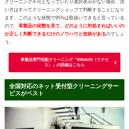
クリーニング不可となっていたり選択表示がない場合、洗
い方はすべてクリーニングショップで判断することになり
ます。このような状態で95%は取扱いできると言っている
ので、
革製品の状態を見て、どのように対処すればいいの
か正しく判断できるだけのノウハウと技術がある
のでしょ
う。
革製品専門宅配クリーニング「RINAVIS（リナビ
ス）」の詳細はこちら
全国対応のネット受付型クリーニングサー
ビスがベスト