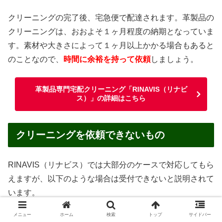
クリーニングの完了後、宅急便で配達されます。革製品の
クリーニングは、おおよそ１ヶ月程度の納期となっていま
す。素材や大きさによって１ヶ月以上かかる場合もあると
のことなので、
時間に余裕を持って依頼
しましょう。
革製品専門宅配クリーニング「RINAVIS（リナビ
ス）」の詳細はこちら
クリーニングを依頼できないもの
RINAVIS（リナビス）では大部分のケースで対応してもら
えますが、以下のような場合は受付できないと説明されて
います。
メニュー
ホーム
検索
トップ
サイドバー
汚物・嘔吐物がついたままのもの