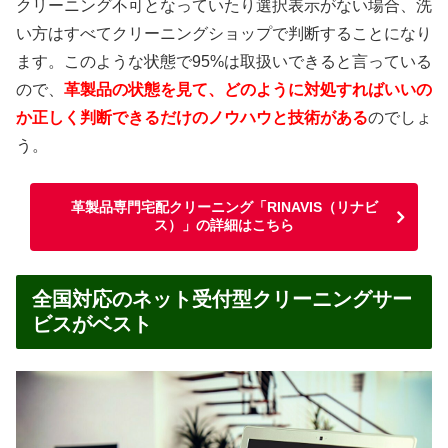
クリーニング不可となっていたり選択表示がない場合、洗
い方はすべてクリーニングショップで判断することになり
ます。このような状態で95%は取扱いできると言っている
ので、
革製品の状態を見て、どのように対処すればいいの
か正しく判断できるだけのノウハウと技術がある
のでしょ
う。
革製品専門宅配クリーニング「RINAVIS（リナビ
ス）」の詳細はこちら
全国対応のネット受付型クリーニングサー
ビスがベスト