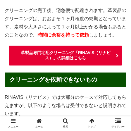
クリーニングの完了後、宅急便で配達されます。革製品の
クリーニングは、おおよそ１ヶ月程度の納期となっていま
す。素材や大きさによって１ヶ月以上かかる場合もあると
のことなので、
時間に余裕を持って依頼
しましょう。
革製品専門宅配クリーニング「RINAVIS（リナビ
ス）」の詳細はこちら
クリーニングを依頼できないもの
RINAVIS（リナビス）では大部分のケースで対応してもら
えますが、以下のような場合は受付できないと説明されて
います。
メニュー
ホーム
検索
トップ
サイドバー
汚物・嘔吐物がついたままのもの