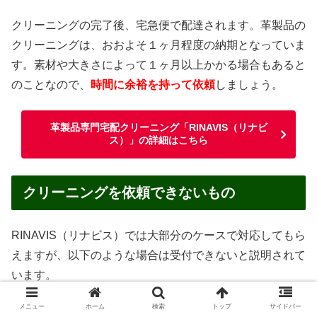
クリーニングの完了後、宅急便で配達されます。革製品の
クリーニングは、おおよそ１ヶ月程度の納期となっていま
す。素材や大きさによって１ヶ月以上かかる場合もあると
のことなので、
時間に余裕を持って依頼
しましょう。
革製品専門宅配クリーニング「RINAVIS（リナビ
ス）」の詳細はこちら
クリーニングを依頼できないもの
RINAVIS（リナビス）では大部分のケースで対応してもら
えますが、以下のような場合は受付できないと説明されて
います。
メニュー
ホーム
検索
トップ
サイドバー
汚物・嘔吐物がついたままのもの