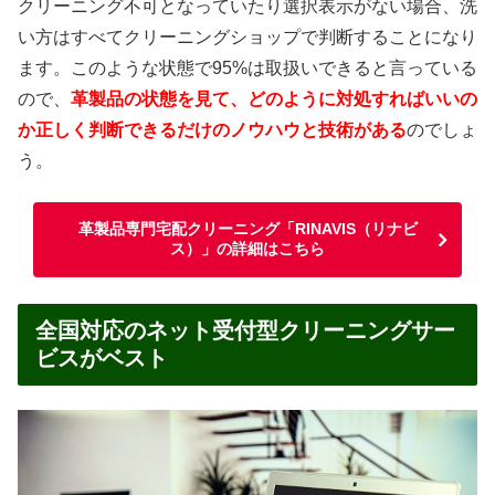
クリーニング不可となっていたり選択表示がない場合、洗
い方はすべてクリーニングショップで判断することになり
ます。このような状態で95%は取扱いできると言っている
ので、
革製品の状態を見て、どのように対処すればいいの
か正しく判断できるだけのノウハウと技術がある
のでしょ
う。
革製品専門宅配クリーニング「RINAVIS（リナビ
ス）」の詳細はこちら
全国対応のネット受付型クリーニングサー
ビスがベスト