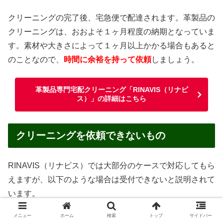
クリーニングの完了後、宅急便で配達されます。革製品の
クリーニングは、おおよそ１ヶ月程度の納期となっていま
す。素材や大きさによって１ヶ月以上かかる場合もあると
のことなので、
時間に余裕を持って依頼
しましょう。
革製品専門宅配クリーニング「RINAVIS（リナビ
ス）」の詳細はこちら
クリーニングを依頼できないもの
RINAVIS（リナビス）では大部分のケースで対応してもら
えますが、以下のような場合は受付できないと説明されて
います。
メニュー
ホーム
検索
トップ
サイドバー
汚物・嘔吐物がついたままのもの