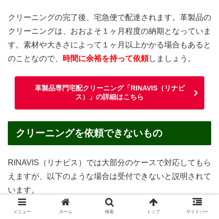
クリーニングの完了後、宅急便で配達されます。革製品の
クリーニングは、おおよそ１ヶ月程度の納期となっていま
す。素材や大きさによって１ヶ月以上かかる場合もあると
のことなので、
時間に余裕を持って依頼
しましょう。
革製品専門宅配クリーニング「RINAVIS（リナビ
ス）」の詳細はこちら
クリーニングを依頼できないもの
RINAVIS（リナビス）では大部分のケースで対応してもら
えますが、以下のような場合は受付できないと説明されて
います。
メニュー
ホーム
検索
トップ
サイドバー
汚物・嘔吐物がついたままのもの