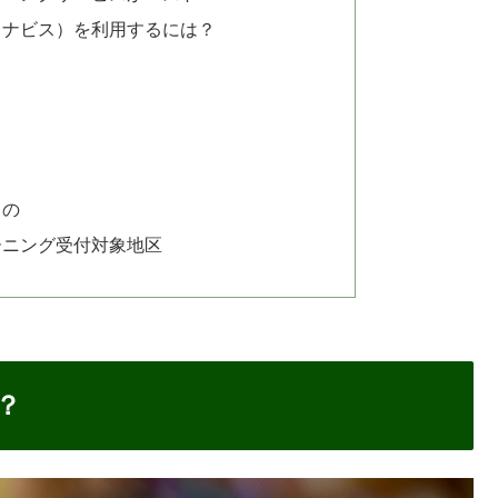
（リナビス）を利用するには？
もの
ーニング受付対象地区
？