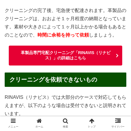
クリーニングの完了後、宅急便で配達されます。革製品の
クリーニングは、おおよそ１ヶ月程度の納期となっていま
す。素材や大きさによって１ヶ月以上かかる場合もあると
のことなので、
時間に余裕を持って依頼
しましょう。
革製品専門宅配クリーニング「RINAVIS（リナビ
ス）」の詳細はこちら
クリーニングを依頼できないもの
RINAVIS（リナビス）では大部分のケースで対応してもら
えますが、以下のような場合は受付できないと説明されて
います。
メニュー
ホーム
検索
トップ
サイドバー
汚物・嘔吐物がついたままのもの