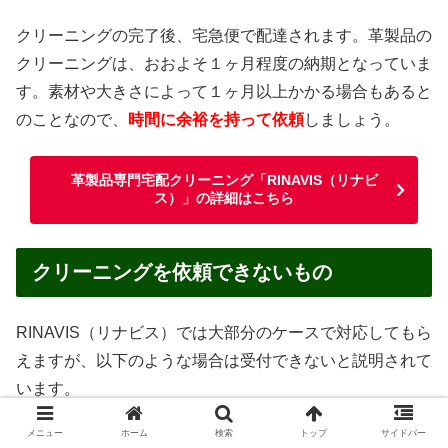
クリーニングの完了後、宅急便で配達されます。革製品の
クリーニングは、おおよそ１ヶ月程度の納期となっていま
す。素材や大きさによって１ヶ月以上かかる場合もあると
のことなので、
時間に余裕を持って依頼
しましょう。
革製品専門宅配クリーニング「RINAVIS（リナビ
ス）」の詳細はこちら
クリーニングを依頼できないもの
RINAVIS（リナビス）では大部分のケースで対応してもら
えますが、以下のような場合は受付できないと説明されて
います。
メニュー
ホーム
検索
トップ
サイドバー
汚物・嘔吐物がついたままのもの