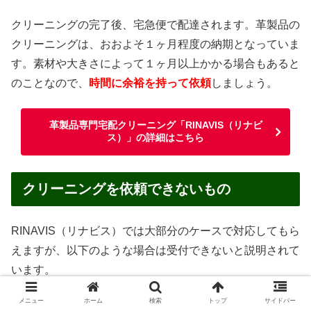
クリーニングの完了後、宅急便で配達されます。革製品の
クリーニングは、おおよそ１ヶ月程度の納期となっていま
す。素材や大きさによって１ヶ月以上かかる場合もあると
のことなので、
時間に余裕を持って依頼
しましょう。
革製品専門宅配クリーニング「RINAVIS（リナビ
ス）」の詳細はこちら
クリーニングを依頼できないもの
RINAVIS（リナビス）では大部分のケースで対応してもら
えますが、以下のような場合は受付できないと説明されて
います。
メニュー
ホーム
検索
トップ
サイドバー
汚物・嘔吐物がついたままのもの