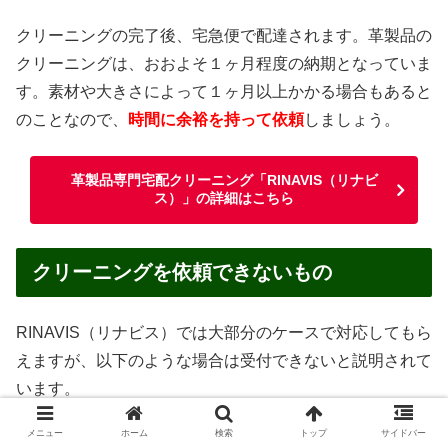
クリーニングの完了後、宅急便で配達されます。革製品の
クリーニングは、おおよそ１ヶ月程度の納期となっていま
す。素材や大きさによって１ヶ月以上かかる場合もあると
のことなので、
時間に余裕を持って依頼
しましょう。
革製品専門宅配クリーニング「RINAVIS（リナビ
ス）」の詳細はこちら
クリーニングを依頼できないもの
RINAVIS（リナビス）では大部分のケースで対応してもら
えますが、以下のような場合は受付できないと説明されて
います。
メニュー
ホーム
検索
トップ
サイドバー
汚物・嘔吐物がついたままのもの