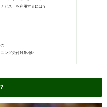
（リナビス）を利用するには？
もの
ーニング受付対象地区
？