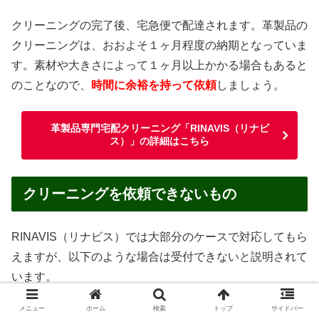
クリーニングの完了後、宅急便で配達されます。革製品の
クリーニングは、おおよそ１ヶ月程度の納期となっていま
す。素材や大きさによって１ヶ月以上かかる場合もあると
のことなので、
時間に余裕を持って依頼
しましょう。
革製品専門宅配クリーニング「RINAVIS（リナビ
ス）」の詳細はこちら
クリーニングを依頼できないもの
RINAVIS（リナビス）では大部分のケースで対応してもら
えますが、以下のような場合は受付できないと説明されて
います。
メニュー
ホーム
検索
トップ
サイドバー
汚物・嘔吐物がついたままのもの