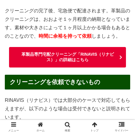
クリーニングの完了後、宅急便で配達されます。革製品の
クリーニングは、おおよそ１ヶ月程度の納期となっていま
す。素材や大きさによって１ヶ月以上かかる場合もあると
のことなので、
時間に余裕を持って依頼
しましょう。
革製品専門宅配クリーニング「RINAVIS（リナビ
ス）」の詳細はこちら
クリーニングを依頼できないもの
RINAVIS（リナビス）では大部分のケースで対応してもら
えますが、以下のような場合は受付できないと説明されて
います。
メニュー
ホーム
検索
トップ
サイドバー
汚物・嘔吐物がついたままのもの