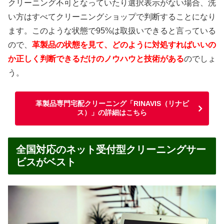
クリーニング不可となっていたり選択表示がない場合、洗
い方はすべてクリーニングショップで判断することになり
ます。このような状態で95%は取扱いできると言っている
ので、
革製品の状態を見て、どのように対処すればいいの
か正しく判断できるだけのノウハウと技術がある
のでしょ
う。
革製品専門宅配クリーニング「RINAVIS（リナビ
ス）」の詳細はこちら
全国対応のネット受付型クリーニングサー
ビスがベスト