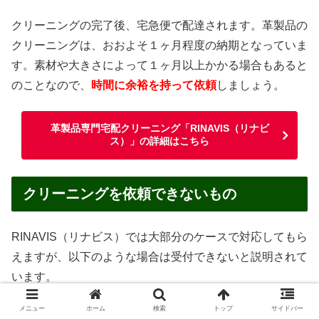
クリーニングの完了後、宅急便で配達されます。革製品の
クリーニングは、おおよそ１ヶ月程度の納期となっていま
す。素材や大きさによって１ヶ月以上かかる場合もあると
のことなので、
時間に余裕を持って依頼
しましょう。
革製品専門宅配クリーニング「RINAVIS（リナビ
ス）」の詳細はこちら
クリーニングを依頼できないもの
RINAVIS（リナビス）では大部分のケースで対応してもら
えますが、以下のような場合は受付できないと説明されて
います。
メニュー
ホーム
検索
トップ
サイドバー
汚物・嘔吐物がついたままのもの