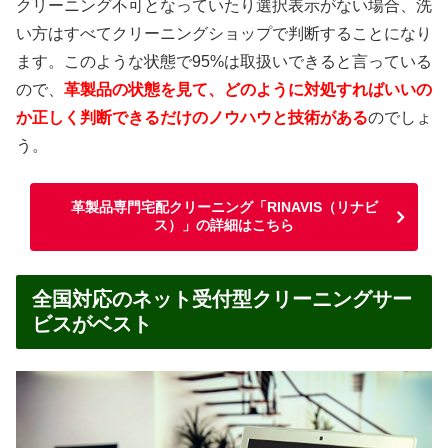
クリーニング不可となっていたり選択表示がない場合、洗
い方はすべてクリーニングショップで判断することになり
ます。このような状態で95%は取扱いできると言っている
ので、
革製品の状態を見て、どのように対処すればいいの
か正しく判断できるだけのノウハウと技術がある
のでしょ
う。
革製品専門宅配クリーニング「RINAVIS（リナビ
ス）」の詳細はこちら
全国対応のネット受付型クリーニングサー
ビスがベスト