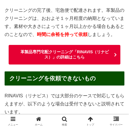
クリーニングの完了後、宅急便で配達されます。革製品の
クリーニングは、おおよそ１ヶ月程度の納期となっていま
す。素材や大きさによって１ヶ月以上かかる場合もあると
のことなので、
時間に余裕を持って依頼
しましょう。
革製品専門宅配クリーニング「RINAVIS（リナビ
ス）」の詳細はこちら
クリーニングを依頼できないもの
RINAVIS（リナビス）では大部分のケースで対応してもら
えますが、以下のような場合は受付できないと説明されて
います。
メニュー
ホーム
検索
トップ
サイドバー
汚物・嘔吐物がついたままのもの