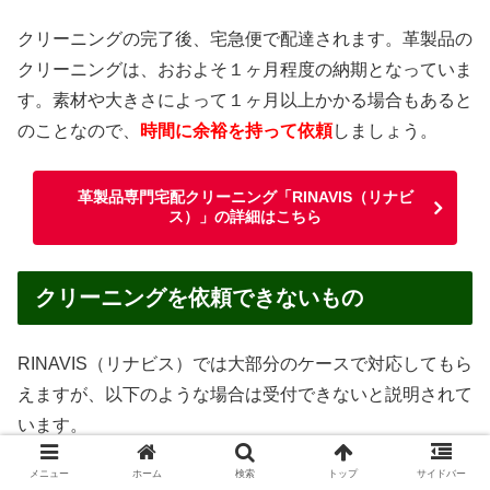
クリーニングの完了後、宅急便で配達されます。革製品の
クリーニングは、おおよそ１ヶ月程度の納期となっていま
す。素材や大きさによって１ヶ月以上かかる場合もあると
のことなので、
時間に余裕を持って依頼
しましょう。
革製品専門宅配クリーニング「RINAVIS（リナビ
ス）」の詳細はこちら
クリーニングを依頼できないもの
RINAVIS（リナビス）では大部分のケースで対応してもら
えますが、以下のような場合は受付できないと説明されて
います。
メニュー
ホーム
検索
トップ
サイドバー
汚物・嘔吐物がついたままのもの