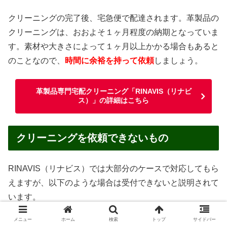
クリーニングの完了後、宅急便で配達されます。革製品の
クリーニングは、おおよそ１ヶ月程度の納期となっていま
す。素材や大きさによって１ヶ月以上かかる場合もあると
のことなので、
時間に余裕を持って依頼
しましょう。
革製品専門宅配クリーニング「RINAVIS（リナビ
ス）」の詳細はこちら
クリーニングを依頼できないもの
RINAVIS（リナビス）では大部分のケースで対応してもら
えますが、以下のような場合は受付できないと説明されて
います。
メニュー
ホーム
検索
トップ
サイドバー
汚物・嘔吐物がついたままのもの