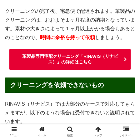
クリーニングの完了後、宅急便で配達されます。革製品の
クリーニングは、おおよそ１ヶ月程度の納期となっていま
す。素材や大きさによって１ヶ月以上かかる場合もあると
のことなので、
時間に余裕を持って依頼
しましょう。
革製品専門宅配クリーニング「RINAVIS（リナビ
ス）」の詳細はこちら
クリーニングを依頼できないもの
RINAVIS（リナビス）では大部分のケースで対応してもら
えますが、以下のような場合は受付できないと説明されて
います。
メニュー
ホーム
検索
トップ
サイドバー
汚物・嘔吐物がついたままのもの