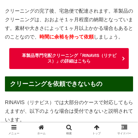
クリーニングの完了後、宅急便で配達されます。革製品の
クリーニングは、おおよそ１ヶ月程度の納期となっていま
す。素材や大きさによって１ヶ月以上かかる場合もあると
のことなので、
時間に余裕を持って依頼
しましょう。
革製品専門宅配クリーニング「RINAVIS（リナビ
ス）」の詳細はこちら
クリーニングを依頼できないもの
RINAVIS（リナビス）では大部分のケースで対応してもら
えますが、以下のような場合は受付できないと説明されて
います。
メニュー
ホーム
検索
トップ
サイドバー
汚物・嘔吐物がついたままのもの