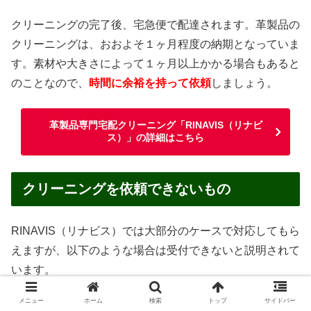
クリーニングの完了後、宅急便で配達されます。革製品の
クリーニングは、おおよそ１ヶ月程度の納期となっていま
す。素材や大きさによって１ヶ月以上かかる場合もあると
のことなので、
時間に余裕を持って依頼
しましょう。
革製品専門宅配クリーニング「RINAVIS（リナビ
ス）」の詳細はこちら
クリーニングを依頼できないもの
RINAVIS（リナビス）では大部分のケースで対応してもら
えますが、以下のような場合は受付できないと説明されて
います。
メニュー
ホーム
検索
トップ
サイドバー
汚物・嘔吐物がついたままのもの