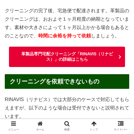
クリーニングの完了後、宅急便で配達されます。革製品の
クリーニングは、おおよそ１ヶ月程度の納期となっていま
す。素材や大きさによって１ヶ月以上かかる場合もあると
のことなので、
時間に余裕を持って依頼
しましょう。
革製品専門宅配クリーニング「RINAVIS（リナビ
ス）」の詳細はこちら
クリーニングを依頼できないもの
RINAVIS（リナビス）では大部分のケースで対応してもら
えますが、以下のような場合は受付できないと説明されて
います。
メニュー
ホーム
検索
トップ
サイドバー
汚物・嘔吐物がついたままのもの