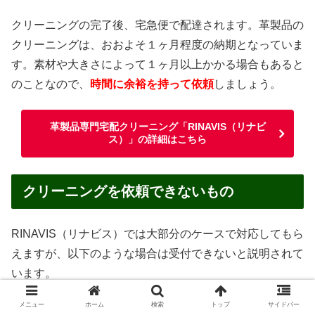
クリーニングの完了後、宅急便で配達されます。革製品の
クリーニングは、おおよそ１ヶ月程度の納期となっていま
す。素材や大きさによって１ヶ月以上かかる場合もあると
のことなので、
時間に余裕を持って依頼
しましょう。
革製品専門宅配クリーニング「RINAVIS（リナビ
ス）」の詳細はこちら
クリーニングを依頼できないもの
RINAVIS（リナビス）では大部分のケースで対応してもら
えますが、以下のような場合は受付できないと説明されて
います。
メニュー
ホーム
検索
トップ
サイドバー
汚物・嘔吐物がついたままのもの