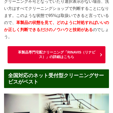
クリーニング不可となっていたり選択表示がない場合、洗
い方はすべてクリーニングショップで判断することになり
ます。このような状態で95%は取扱いできると言っている
ので、
革製品の状態を見て、どのように対処すればいいの
か正しく判断できるだけのノウハウと技術がある
のでしょ
う。
革製品専門宅配クリーニング「RINAVIS（リナビ
ス）」の詳細はこちら
全国対応のネット受付型クリーニングサー
ビスがベスト