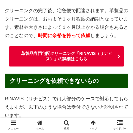
クリーニングの完了後、宅急便で配達されます。革製品の
クリーニングは、おおよそ１ヶ月程度の納期となっていま
す。素材や大きさによって１ヶ月以上かかる場合もあると
のことなので、
時間に余裕を持って依頼
しましょう。
革製品専門宅配クリーニング「RINAVIS（リナビ
ス）」の詳細はこちら
クリーニングを依頼できないもの
RINAVIS（リナビス）では大部分のケースで対応してもら
えますが、以下のような場合は受付できないと説明されて
います。
メニュー
ホーム
検索
トップ
サイドバー
汚物・嘔吐物がついたままのもの