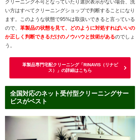
クリーニング不可となっていたり選択表示がない場合、洗
い方はすべてクリーニングショップで判断することになり
ます。このような状態で95%は取扱いできると言っている
ので、
革製品の状態を見て、どのように対処すればいいの
か正しく判断できるだけのノウハウと技術がある
のでしょ
う。
革製品専門宅配クリーニング「RINAVIS（リナビ
ス）」の詳細はこちら
全国対応のネット受付型クリーニングサー
ビスがベスト