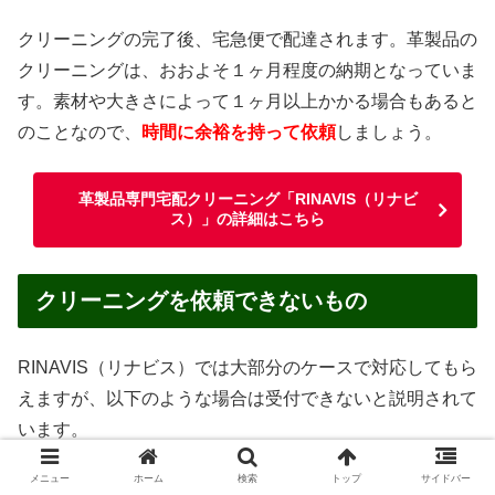
クリーニングの完了後、宅急便で配達されます。革製品の
クリーニングは、おおよそ１ヶ月程度の納期となっていま
す。素材や大きさによって１ヶ月以上かかる場合もあると
のことなので、
時間に余裕を持って依頼
しましょう。
革製品専門宅配クリーニング「RINAVIS（リナビ
ス）」の詳細はこちら
クリーニングを依頼できないもの
RINAVIS（リナビス）では大部分のケースで対応してもら
えますが、以下のような場合は受付できないと説明されて
います。
メニュー
ホーム
検索
トップ
サイドバー
汚物・嘔吐物がついたままのもの