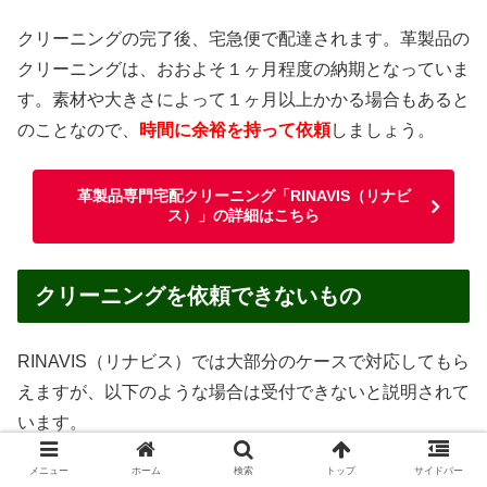
クリーニングの完了後、宅急便で配達されます。革製品の
クリーニングは、おおよそ１ヶ月程度の納期となっていま
す。素材や大きさによって１ヶ月以上かかる場合もあると
のことなので、
時間に余裕を持って依頼
しましょう。
革製品専門宅配クリーニング「RINAVIS（リナビ
ス）」の詳細はこちら
クリーニングを依頼できないもの
RINAVIS（リナビス）では大部分のケースで対応してもら
えますが、以下のような場合は受付できないと説明されて
います。
メニュー
ホーム
検索
トップ
サイドバー
汚物・嘔吐物がついたままのもの