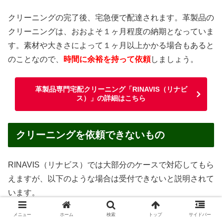
クリーニングの完了後、宅急便で配達されます。革製品の
クリーニングは、おおよそ１ヶ月程度の納期となっていま
す。素材や大きさによって１ヶ月以上かかる場合もあると
のことなので、
時間に余裕を持って依頼
しましょう。
革製品専門宅配クリーニング「RINAVIS（リナビ
ス）」の詳細はこちら
クリーニングを依頼できないもの
RINAVIS（リナビス）では大部分のケースで対応してもら
えますが、以下のような場合は受付できないと説明されて
います。
メニュー
ホーム
検索
トップ
サイドバー
汚物・嘔吐物がついたままのもの