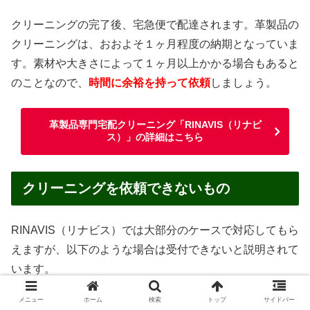
クリーニングの完了後、宅急便で配達されます。革製品の
クリーニングは、おおよそ１ヶ月程度の納期となっていま
す。素材や大きさによって１ヶ月以上かかる場合もあると
のことなので、
時間に余裕を持って依頼
しましょう。
革製品専門宅配クリーニング「RINAVIS（リナビ
ス）」の詳細はこちら
クリーニングを依頼できないもの
RINAVIS（リナビス）では大部分のケースで対応してもら
えますが、以下のような場合は受付できないと説明されて
います。
メニュー
ホーム
検索
トップ
サイドバー
汚物・嘔吐物がついたままのもの